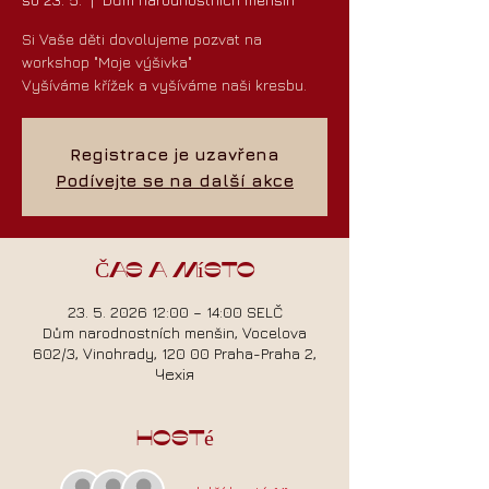
Si Vaše děti dovolujeme pozvat na
workshop "Moje výšivka"
Vyšíváme křížek a vyšíváme naši kresbu.
Registrace je uzavřena
Podívejte se na další akce
Čas a místo
23. 5. 2026 12:00 – 14:00 SELČ
Dům narodnostních menšin, Vocelova
602/3, Vinohrady, 120 00 Praha-Praha 2,
Чехія
Hosté