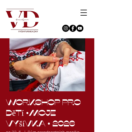
Workshop pro
dětí •Moje
Vyšívka • 2026
so 23. 5.
  |  
Dům narodnostních menšin