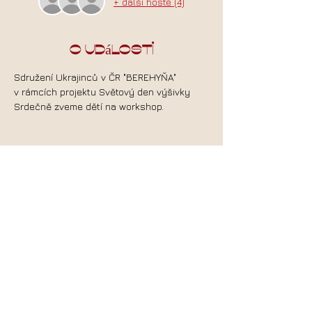
+ další hosté (4)
O události
Sdružení Ukrajinců v ČR "BEREHYŇA"
v rámcích projektu Světový den výšivky 
Srdečně zveme dětí na workshop.
Pro Vás jsme přiravili program:
Základní techníka výšivání křížkem;
Každý si vyšije vlastní výšivku;
Více