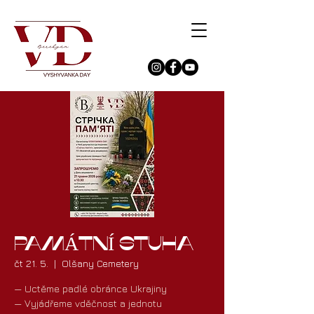
PAMÁTNÍ STUHA
čt 21. 5.
  |  
Olšany Cemetery
— Uctěme padlé obránce Ukrajiny
— Vyjádřeme vděčnost a jednotu