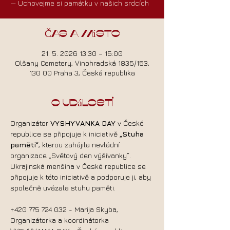
— Uchovejme si památku v našich srdcích
Čas a místo
21. 5. 2026 13:30 – 15:00
Olšany Cemetery, Vinohradská 1835/153,
130 00 Praha 3, Česká republika
O události
Organizátor 
VYSHYVANKA DAY
 v České 
republice se připojuje k iniciativě 
„Stuha 
paměti“
, kterou zahájila nevládní 
organizace „Světový den výšívanky“. 
Ukrajinská menšina v České republice se 
připojuje k této iniciativě a podporuje ji, aby 
společně uvázala stuhu paměti. 
+420 775 724 032 - Marija Skyba, 
Organizátorka a koordinátorka 