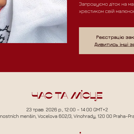
Запрошуємо діток на м
хрестиком свій малюно
Реєстрацію за
Дивитись інші 
Час та місце
23 трав. 2026 р., 12:00 – 14:00 GMT+2
ostních menšin, Vocelova 602/3, Vinohrady, 120 00 Praha-Pra