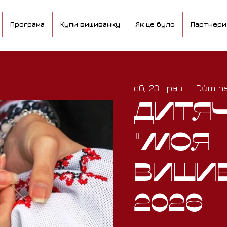
Програма
Купи вишиванку
Як це було
Партнери
сб, 23 трав.
  |  
Dům na
Дитя
"Моя
виши
2026