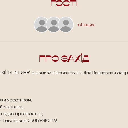
Гості
+4 інших
Про захід
ЕХІЇ "БЕРЕГИНЯ" в рамках Всесвітнього Дня Вишиванки зап
вки хрестиком;
й малюнок.
 надає організатор;
 Реєстрація ОБОВ'ЯЗКОВА!