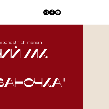
rodnostních menšin
чий МК
ваночка"