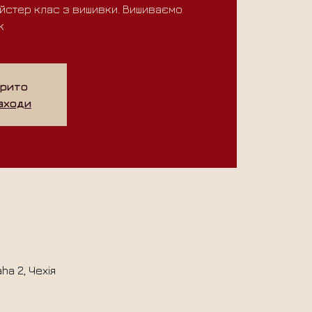
айстер клас з вишивки. Вишиваємо
к
крито
заходи
ha 2, Чехія