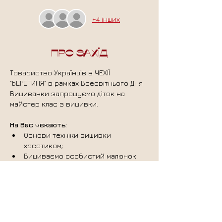
+4 інших
Про захід
Товариство Українців в ЧЕХІЇ 
"БЕРЕГИНЯ" в рамках Всесвітнього Дня 
Вишиванки запрошуємо діток на 
майстер клас з вишивки.
На Вас чекають:
Основи техніки вишивки 
хрестиком;
Вишиваємо особистий малюнок.
Матеріали для роботи надає 
організатор;
Участь безкоштовна - Реєстрація 
ОБОВ'ЯЗКОВА!