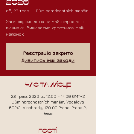
2026
сб, 23 трав.
  |  
Dům narodnostních menšin
Запрошуємо діток на майстер клас з
вишивки. Вишиваємо хрестиком свій
малюнок
Реєстрацію закрито
Дивитись інші заходи
Час та місце
23 трав. 2026 р., 12:00 – 14:00 GMT+2
Dům narodnostních menšin, Vocelova
602/3, Vinohrady, 120 00 Praha-Praha 2,
Чехія
Гості