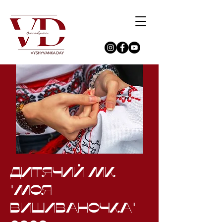
Дитячий МК
"Моя
вишиваночка"